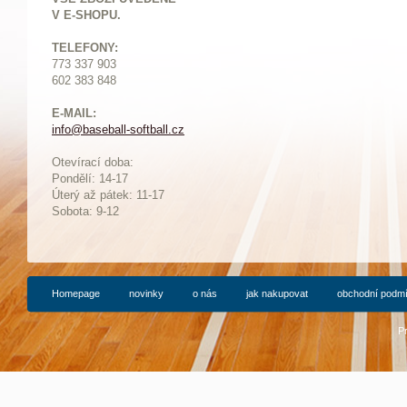
V E-SHOPU.
TELEFONY:
773 337 903
602 383 848
E-MAIL:
info@baseball-softball.cz
:
Otevírací doba:
Pondělí: 14-17
Ú
terý až pátek: 11-17
Sobota: 9-12
Homepage
novinky
o nás
jak nakupovat
obchodní podm
P