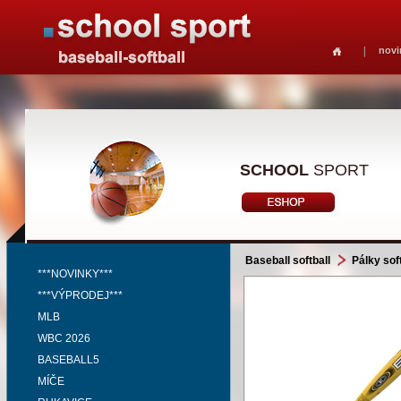
novi
SCHOOL
SPORT
Baseball softball
Pálky soft
***NOVINKY***
***VÝPRODEJ***
MLB
WBC 2026
BASEBALL5
MÍČE