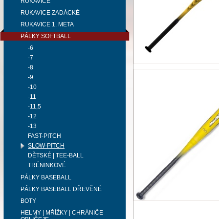
RUKAVICE
RUKAVICE ZADÁCKÉ
RUKAVICE 1. META
PÁLKY SOFTBALL
-6
-7
-8
-9
-10
-11
-11,5
-12
-13
FAST-PITCH
SLOW-PITCH
DĚTSKÉ | TEE-BALL
TRÉNINKOVÉ
PÁLKY BASEBALL
PÁLKY BASEBALL DŘEVĚNÉ
BOTY
HELMY | MŘÍŽKY | CHRÁNIČE