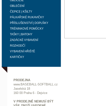
OBLIČEJE
OBLEČENÍ
ČEPICE | KŠILTY
PÁLKAŘSKÉ RUKAVIČKY
PŘÍSLUŠENSTVÍ | DOPLŇKY
TRÉNINKOVÉ POMŮCKY
TAŠKY | BATOHY
ZADÁCKÉ VYBAVENÍ
ROZHODČÍ
VYBAVENÍ HŘIŠTĚ
KARTIČKY
PRODEJNA
www.BASEBALL-SOFTBALL.cz
Jaselská 18
160 00 Praha 6 - Dejvice
V PRODEJNĚ NEMUSÍ BÝT
VŠE ZBOŽÍ UVEDENÉ