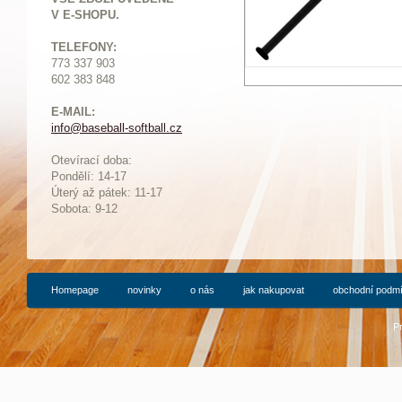
V E-SHOPU.
TELEFONY:
773 337 903
602 383 848
E-MAIL:
info@baseball-softball.cz
:
Otevírací doba:
Pondělí: 14-17
Ú
terý až pátek: 11-17
Sobota: 9-12
Homepage
novinky
o nás
jak nakupovat
obchodní podm
P