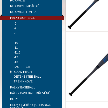
RUKAVICE
RUKAVICE ZADÁCKÉ
RUKAVICE 1. META
PÁLKY SOFTBALL
-6
-7
-8
-9
-10
-11
-11,5
-12
-13
FAST-PITCH
SLOW-PITCH
DĚTSKÉ | TEE-BALL
TRÉNINKOVÉ
PÁLKY BASEBALL
PÁLKY BASEBALL DŘEVĚNÉ
BOTY
HELMY | MŘÍŽKY | CHRÁNIČE