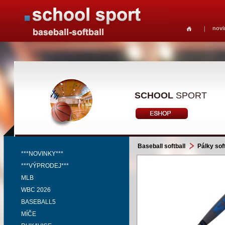
novi
SCHOOL
SPORT
Baseball softball
Pálky soft
***NOVINKY***
***VÝPRODEJ***
MLB
WBC 2026
BASEBALL5
MÍČE