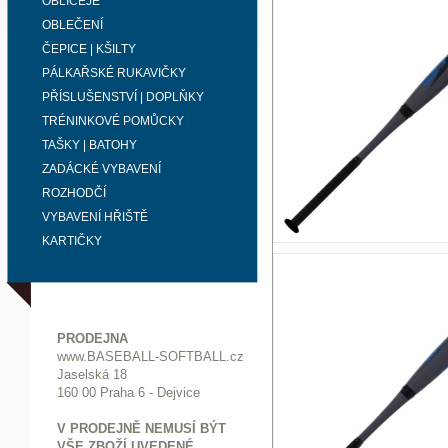
OBLIČEJE
OBLEČENÍ
ČEPICE | KŠILTY
PÁLKAŘSKÉ RUKAVIČKY
PŘÍSLUŠENSTVÍ | DOPLŇKY
TRÉNINKOVÉ POMŮCKY
TAŠKY | BATOHY
ZADÁCKÉ VYBAVENÍ
ROZHODČÍ
VYBAVENÍ HŘIŠTĚ
KARTIČKY
PRODEJNA
www.BASEBALL-SOFTBALL.cz
Jaselská 18
160 00 Praha 6 - Dejvice
V PRODEJNĚ NEMUSÍ BÝT
VŠE ZBOŽÍ UVEDENÉ