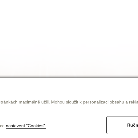
tránkách maximálně užili. Mohou sloužit k personalizaci obsahu a rekl
Ručn
nce
nastavení "Cookies".
jak nakupovat
obchodní podmínky
ke stažení
kontakt