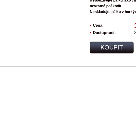
Nepoužívejte pálku jako či
nevratně poškodit
Neskladujte pálku v horký
Cena:
Dostupnost:
KOUPIT