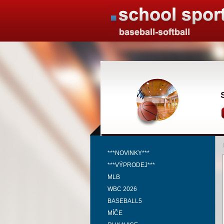
***NOVINKY***
***VÝPRODEJ***
MLB
WBC 2026
BASEBALL5
MÍČE