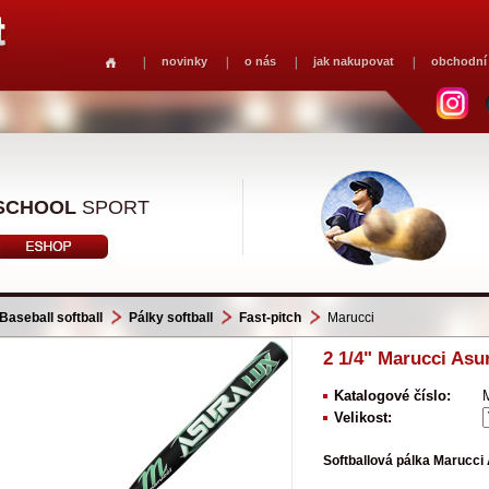
novinky
o nás
jak nakupovat
obchodní
SCHOOL
SPORT
Baseball softball
Pálky softball
Fast-pitch
Marucci
2 1/4" Marucci Asu
Katalogové číslo:
Velikost:
Softballová pálka Marucci