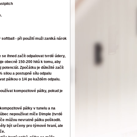
astpitch
.
softball - při použití muži zaniká nárok
 se ihned začít odpalovat tvrdé údery,
je obecně 150-200 hitů k tomu, aby
 potenciál. Zpočátku je důležité začít
 silou a postupně sílu odpalu
ovat pálkou o 1/4 po každém odpalu.
oužívat kompozitové pálky, pokud je
kompozitové pálky v tunelu a na
vůbec nepoužívat míče Dimple (tvrdé
íče můžou nevratně pálku poškodit.
ly být určeny pro týmové hraní, ale
če.