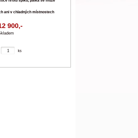
stiče hrotů spiků, pálka se může
ch ani v chladných místnostech
12 900,-
Skladem
ks