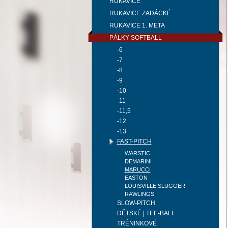
RUKAVICE
RUKAVICE ZADÁCKÉ
RUKAVICE 1. META
PÁLKY SOFTBALL
-6
-7
-8
-9
-10
-11
-11,5
-12
-13
FAST-PITCH
WARSTIC
DEMARINI
MARUCCI
EASTON
LOUISVILLE SLUGGER
RAWLINGS
SLOW-PITCH
DĚTSKÉ | TEE-BALL
TRÉNINKOVÉ