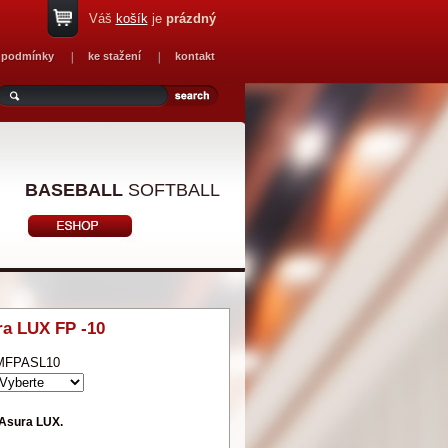
Váš
košík
je
prázdný
 podmínky
ke stažení
kontakt
BASEBALL
SOFTBALL
ra LUX FP -10
MFPASL10
 Asura LUX.