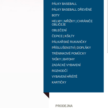
PÁLKY BASEBALL
PÁLKY BASEBALL DŘEVĚNÉ
BOTY
HELMY | MŘÍŽKY | CHRÁNIČE
OBLIČEJE
OBLEČENÍ
ČEPICE | KŠILTY
PÁLKAŘSKÉ RUKAVIČKY
PŘÍSLUŠENSTVÍ | DOPLŇKY
TRÉNINKOVÉ POMŮCKY
TAŠKY | BATOHY
ZADÁCKÉ VYBAVENÍ
ROZHODČÍ
VYBAVENÍ HŘIŠTĚ
KARTIČKY
PRODEJNA