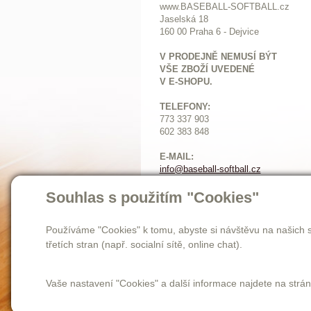
www.BASEBALL-SOFTBALL.cz
Jaselská 18
160 00 Praha 6 - Dejvice
V PRODEJNĚ NEMUSÍ BÝT
VŠE ZBOŽÍ UVEDENÉ
V E-SHOPU.
TELEFONY:
773 337 903
602 383 848
E-MAIL:
info@baseball-softball.cz
:
Otevírací doba:
Souhlas s použitím "Cookies"
Pondělí: 14-17
Ú
terý až pátek: 11-17
Používáme "Cookies" k tomu, abyste si návštěvu na našich s
Sobota: 9-12
třetích stran (např. socialní sítě, online chat).
Vaše nastavení "Cookies" a další informace najdete na strá
Homepage
novinky
o nás