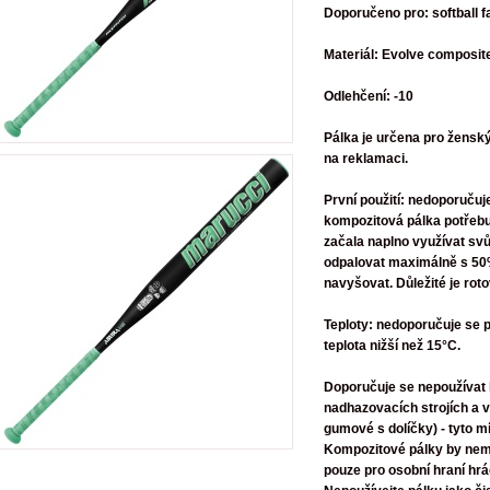
Doporučeno pro: softball f
Materiál: Evolve composite
Odlehčení: -10
Pálka je určena pro ženský 
na reklamaci.
První použití: nedoporučuje
kompozitová pálka potřebu
začala naplno využívat svůj
odpalovat maximálně s 50%
navyšovat. Důležité je rot
Teploty: nedoporučuje se p
teplota nižší než 15°C.
Doporučuje se nepoužívat 
nadhazovacích strojích a 
gumové s dolíčky) - tyto m
Kompozitové pálky by nemě
pouze pro osobní hraní hrá