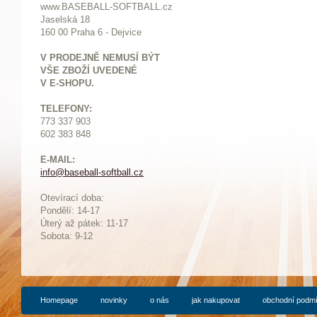
www.BASEBALL-SOFTBALL.cz
Jaselská 18
160 00 Praha 6 - Dejvice
V PRODEJNĚ NEMUSÍ BÝT
VŠE ZBOŽÍ UVEDENÉ
V E-SHOPU.
TELEFONY:
773 337 903
602 383 848
E-MAIL:
info@baseball-softball.cz
:
Otevírací doba:
Pondělí: 14-17
Ú
terý až pátek: 11-17
Sobota: 9-12
Homepage
novinky
o nás
jak nakupovat
obchodní podm