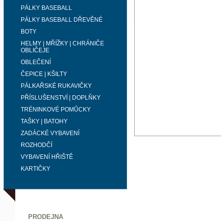
PÁLKY BASEBALL
PÁLKY BASEBALL DŘEVĚNÉ
BOTY
HELMY | MŘÍŽKY | CHRÁNIČE
OBLIČEJE
OBLEČENÍ
ČEPICE | KŠILTY
PÁLKAŘSKÉ RUKAVIČKY
PŘÍSLUŠENSTVÍ | DOPLŇKY
TRÉNINKOVÉ POMŮCKY
TAŠKY | BATOHY
ZADÁCKÉ VYBAVENÍ
ROZHODČÍ
VYBAVENÍ HŘIŠTĚ
KARTIČKY
PRODEJNA