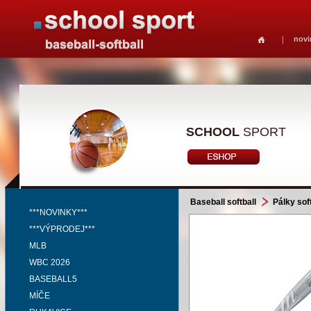
novi
SCHOOL
SPORT
Baseball softball
Pálky soft
***NOVINKY***
***VÝPRODEJ***
MLB
WBC 2026
BASEBALL5
MÍČE