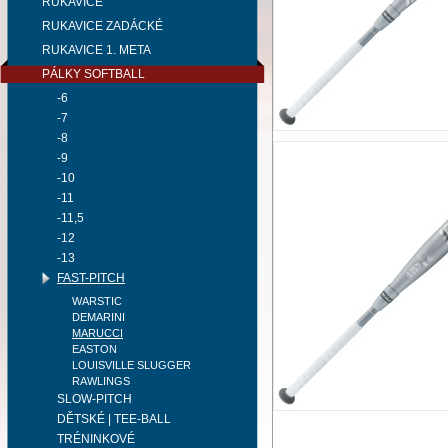
RUKAVICE
RUKAVICE ZADÁCKÉ
RUKAVICE 1. META
PÁLKY SOFTBALL
-6
-7
-8
-9
-10
-11
-11,5
-12
-13
FAST-PITCH
WARSTIC
DEMARINI
MARUCCI
EASTON
LOUISVILLE SLUGGER
RAWLINGS
SLOW-PITCH
DĚTSKÉ | TEE-BALL
TRÉNINKOVÉ