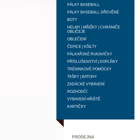
PÁLKY BASEBALL
PÁLKY BASEBALL DŘEVĚNÉ
BOTY
HELMY | MŘÍŽKY | CHRÁNIČE
OBLIČEJE
OBLEČENÍ
ČEPICE | KŠILTY
PÁLKAŘSKÉ RUKAVIČKY
PŘÍSLUŠENSTVÍ | DOPLŇKY
TRÉNINKOVÉ POMŮCKY
TAŠKY | BATOHY
ZADÁCKÉ VYBAVENÍ
ROZHODČÍ
VYBAVENÍ HŘIŠTĚ
KARTIČKY
PRODEJNA