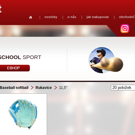
novinky
o nás
jak nakupovat
obchodní
SCHOOL
SPORT
Baseball softball
Rukavice
11,5"