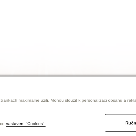
tránkách maximálně užili. Mohou sloužit k personalizaci obsahu a rekl
Ručn
nce
nastavení "Cookies".
jak nakupovat
obchodní podmínky
ke stažení
kontakt