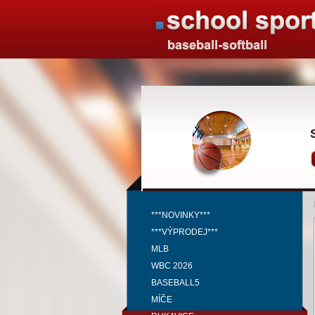
***NOVINKY***
***VÝPRODEJ***
MLB
WBC 2026
BASEBALL5
MÍČE