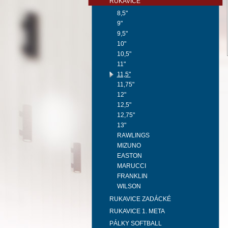
RUKAVICE
8,5"
9"
9,5"
10"
10,5"
11"
11,5"
11,75"
12"
12,5"
12,75"
13"
RAWLINGS
MIZUNO
EASTON
MARUCCI
FRANKLIN
WILSON
RUKAVICE ZADÁCKÉ
RUKAVICE 1. META
PÁLKY SOFTBALL