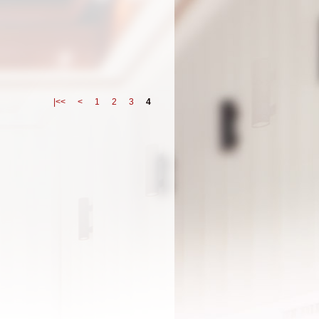
|<<
<
1
2
3
4