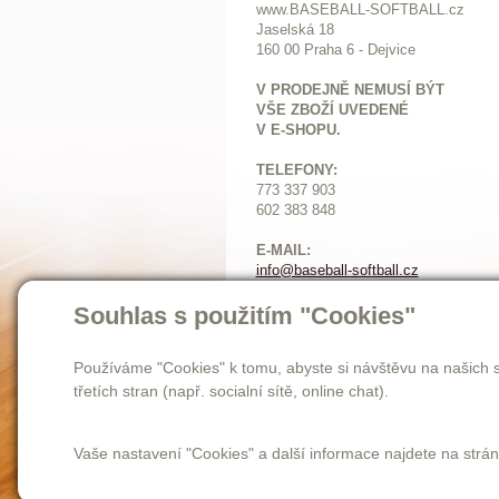
www.BASEBALL-SOFTBALL.cz
Jaselská 18
160 00 Praha 6 - Dejvice
V PRODEJNĚ NEMUSÍ BÝT
VŠE ZBOŽÍ UVEDENÉ
V E-SHOPU.
TELEFONY:
773 337 903
602 383 848
E-MAIL:
info@baseball-softball.cz
:
Otevírací doba:
Souhlas s použitím "Cookies"
Pondělí: 14-17
Ú
terý až pátek: 11-17
Používáme "Cookies" k tomu, abyste si návštěvu na našich s
Sobota: 9-12
třetích stran (např. socialní sítě, online chat).
Vaše nastavení "Cookies" a další informace najdete na strá
Homepage
novinky
o nás