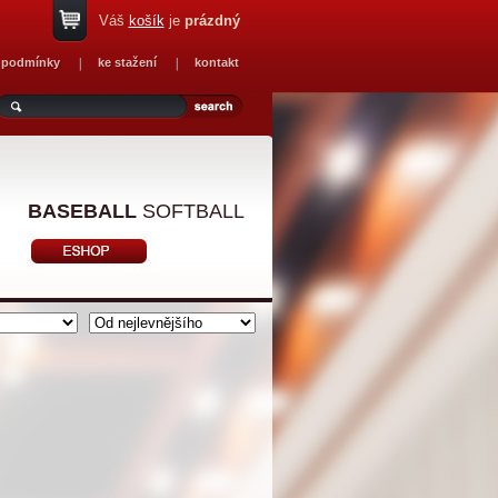
Váš
košík
je
prázdný
 podmínky
ke stažení
kontakt
BASEBALL
SOFTBALL